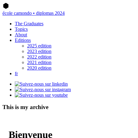
école camondo • diplomas 2024
The Graduates
Topics
About
Editions
2025 edition
2023 edition
2022 edition
2021 edition
2020 edition
fr
This is my archive
Bienvenue