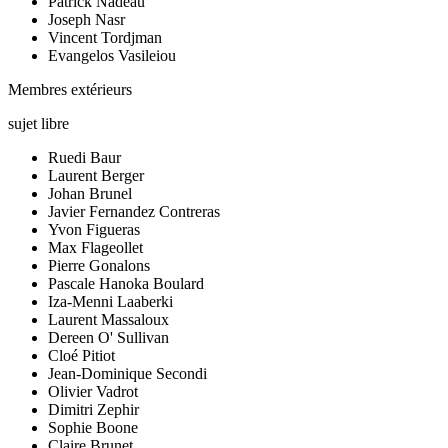
Patrick Nadeau
Joseph Nasr
Vincent Tordjman
Evangelos Vasileiou
Membres extérieurs
sujet libre
Ruedi Baur
Laurent Berger
Johan Brunel
Javier Fernandez Contreras
Yvon Figueras
Max Flageollet
Pierre Gonalons
Pascale Hanoka Boulard
Iza-Menni Laaberki
Laurent Massaloux
Dereen O' Sullivan
Cloé Pitiot
Jean-Dominique Secondi
Olivier Vadrot
Dimitri Zephir
Sophie Boone
Claire Brunet