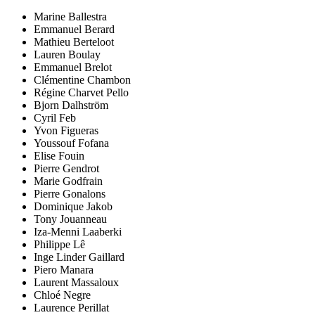
Marine Ballestra
Emmanuel Berard
Mathieu Berteloot
Lauren Boulay
Emmanuel Brelot
Clémentine Chambon
Régine Charvet Pello
Bjorn Dalhström
Cyril Feb
Yvon Figueras
Youssouf Fofana
Elise Fouin
Pierre Gendrot
Marie Godfrain
Pierre Gonalons
Dominique Jakob
Tony Jouanneau
Iza-Menni Laaberki
Philippe Lê
Inge Linder Gaillard
Piero Manara
Laurent Massaloux
Chloé Negre
Laurence Perillat