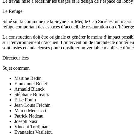
Le travail mise à redéfinir les usages et le design de l’espace du lob
Le Refuge
Situé sur la commune de la Seyne-sur-Mer, le Cap Sicié est un massif fo
refuge comportant des espaces d’accueil, de restauration ou d’héber
La construction doit être originale et générer le moins d’impact possi
sur l’environnement d’accueil. L’intervention de l’architecte d’intéri
sont justes et audacieuses pour constituer un véritable manifeste d’u
Directeur·ices
Sujet commun
Martine Bedin
Emmanuel Bénet
Arnauld Blanck
Stéphane Bureaux
Elise Fouin
Jean-Louis Fréchin
Marco Mencacci
Patrick Nadeau
Joseph Nasr
Vincent Tordjman
Evangelos Vasileiou