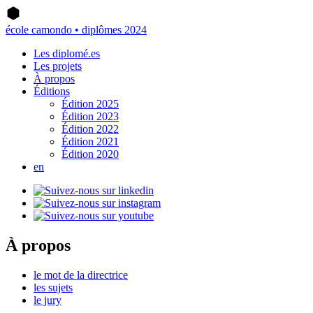
école camondo • diplômes 2024
Les diplomé.es
Les projets
À propos
Éditions
Édition 2025
Édition 2023
Édition 2022
Édition 2021
Édition 2020
en
À propos
le mot de la directrice
les sujets
le jury