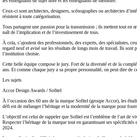
les enseignants de sujet libre et les enseignants de mémoire.
Ceux-ci sont architectes, designers, scénographes ou architectes d’intéri
résistent à toute catégorisation.
Tous partagent une passion pour la transmission ; ils mettent tout en
naît de l’implication et de l’investissement de tous.
À cela, s’ajoutent des professionnels, des experts, des spécialistes, 
regard neuf et avisé sur les résultats de longs mois de travail. Ils so
l’institution choisie.
Cette belle équipe compose le jury. Fort de la diversité et de la comp
ans. Et comme chaque jury a sa propre personnalité, on peut dire de celu
Les sujets
Accor Design Awards / Sofitel
À l’occasion des 60 ans de la marque Sofitel (groupe Accor), les étudi
défi est de mélanger l’héritage et la modernité de la marque pour fourni
L’objectif est celui de rappeler que Sofitel est l’emblème de l’art de vi
Respecter l’héritage de la marque tout en garantissant ses spécificités
2024.