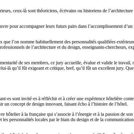
eurs, ceux-là sont théoriciens, écrivains ou historiens de l’architecture 
 œuvre pour accompagner leurs futurs pairs dans l’accomplissement d’un p
ceux que l’on nomme habituellement des personnalités qualifiées extérie
nt professionnels de l’architecture et du design, enseignants-chercheurs,
lémentarité de ses membres, ce jury accueille, évalue et valide le travai
i-là qu’il fût exigeant et critique, bref, qu’il fût un excellent jury. Q
ant·es sont invité·es à réfléchir et à créer une expérience hôtelière con
r un concept de design innovant, faisant écho à l’histoire de l’hôtel.
vre hôtelier à la française qui s’associe à l’énergie et à la passion de son
 et les personnalités locales par le biais du design et de la communicati