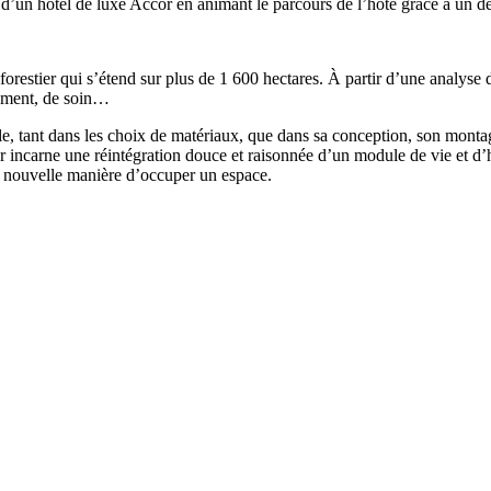
by d’un hôtel de luxe Accor en animant le parcours de l’hôte grâce à un 
restier qui s’étend sur plus de 1 600 hectares. À partir d’une analyse du
gement, de soin…
ble, tant dans les choix de matériaux, que dans sa conception, son mont
eur incarne une réintégration douce et raisonnée d’un module de vie et 
ne nouvelle manière d’occuper un espace.