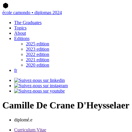
école camondo • diplomas 2024
The Graduates
Topics
About
Editions
2025 edition
2023 edition
2022 edition
2021 edition
2020 edition
fr
Camille De Crane D'Heysselaer
diplomé.e
Curriculum Vitae